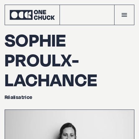
SOPHIE
PROULX-
Accueil
LACHANCE
Projects
Réalisatrice
Talents
The
crew