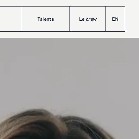
Talents
Le
crew
EN
ions