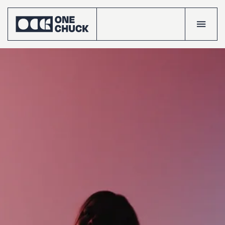
Accueil
Réalisatio
Talents
Le
crew