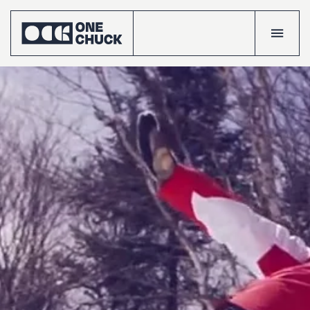
Accueil
Réalisatio
Talents
Le
crew