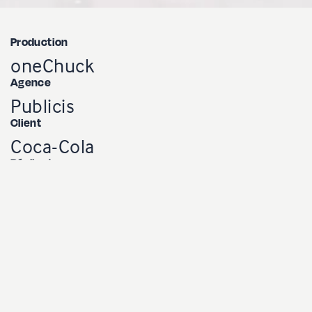
Production
oneChuck
Agence
Publicis
Client
Coca-Cola
Réalisateur
Charles Sama
Caméraman
Mathieu Charland
Post-production
oneChuck