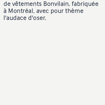
de vêtements Bonvilain, fabriquée
à Montréal, avec pour thème
l'audace d'oser.
Production
oneChuck
Agence
Publicis New York | LP+
Client
Cadillac
Réalisateur
Charles Sama
Productrice