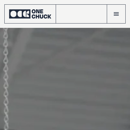
Accueil
Réalisatio
Talents
Le
crew