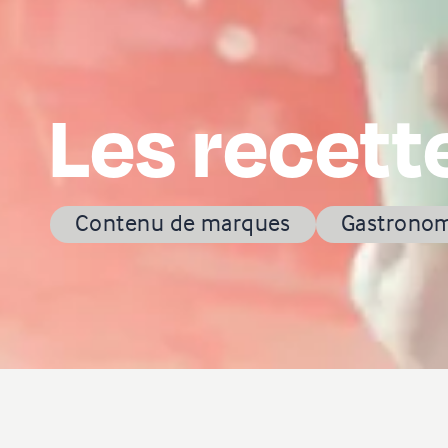
Les recett
Contenu de marques
Gastrono