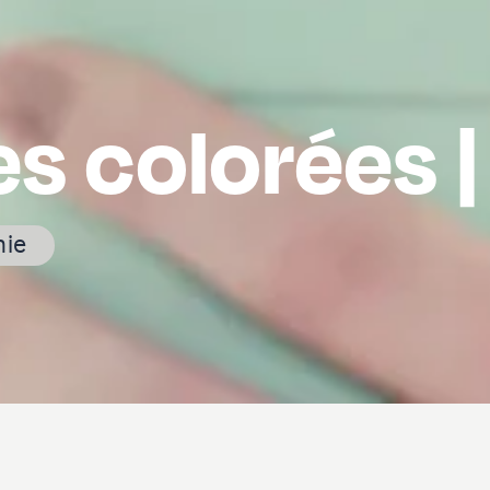
es colorées |
mie