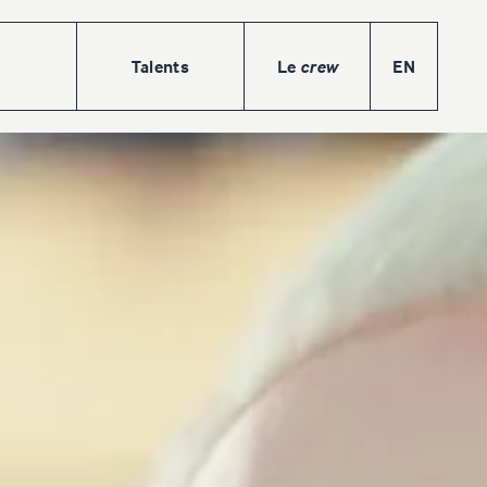
Talents
Le
crew
EN
ions