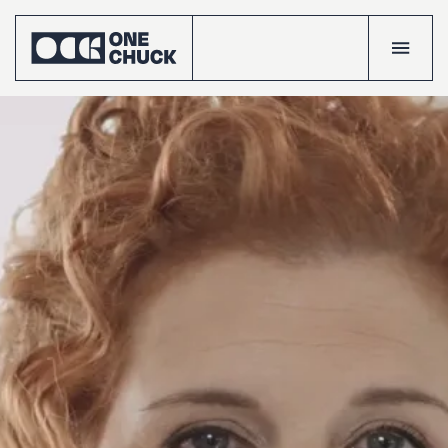
Accueil
Réalisatio
Talents
Le
crew