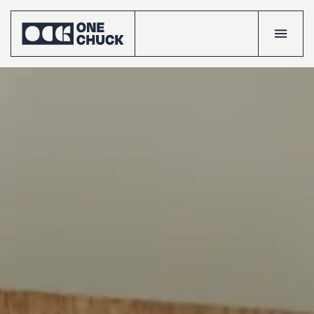
Accueil
Réalisatio
Talents
Le
crew