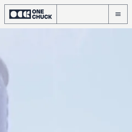
Accueil
Réalisatio
Talents
Le
crew