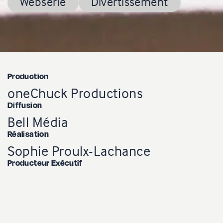
Websérie
Divertissement
Production
oneChuck Productions
Diffusion
Bell Média
Réalisation
Sophie Proulx-Lachance
Producteur Exécutif
Charles Sama
Directeur Photo
Charles Trinque
Coordonnatrice de Production